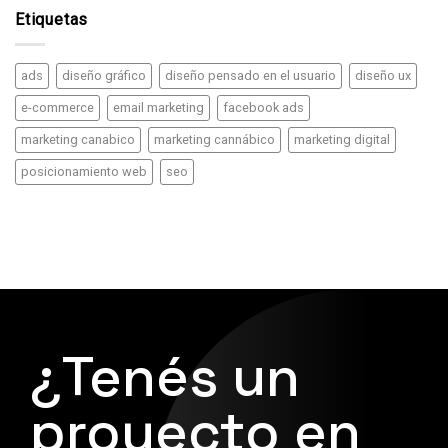
Etiquetas
ads
diseño gráfico
diseño pensado en el usuario
diseño ux
e-commerce
email marketing
facebook ads
marketing canabico
marketing cannábico
marketing digital
posicionamiento web
seo
¿Tenés un
proyecto en