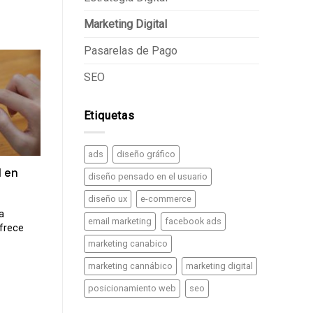
Marketing Digital
Pasarelas de Pago
SEO
Etiquetas
ads
diseño gráfico
d en
diseño pensado en el usuario
diseño ux
e-commerce
a
email marketing
facebook ads
ofrece
marketing canabico
marketing cannábico
marketing digital
posicionamiento web
seo