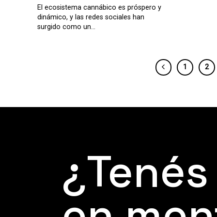
El ecosistema cannábico es próspero y
dinámico, y las redes sociales han
surgido como un...
1
2
¿Tenés
en men