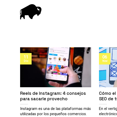
Saltar
al
contenido
11
06
Dic
Nov
Reels de Instagram: 4 consejos
Cómo el 
para sacarle provecho
SEO de t
Instagram es una de las plataformas más
En el ver
utilizadas por los pequeños comercios.
electrónic