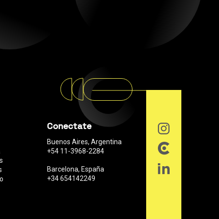
Conectate
Buenos Aires, Argentina
a
+54 11-3968-2284
s
Barcelona, España
s
+34 654142249
to