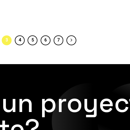
3
4
5
6
7
 un proyec
te?