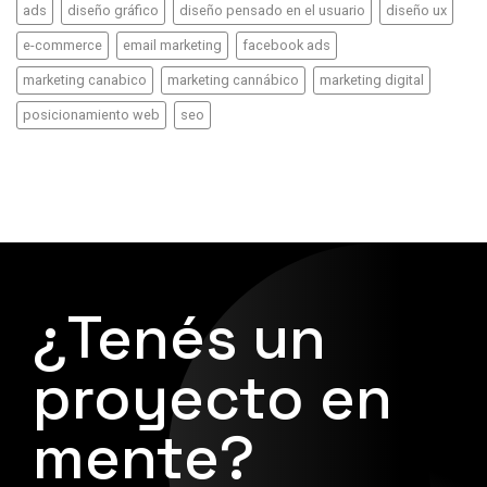
ads
diseño gráfico
diseño pensado en el usuario
diseño ux
e-commerce
email marketing
facebook ads
marketing canabico
marketing cannábico
marketing digital
posicionamiento web
seo
¿Tenés un
proyecto en
mente?