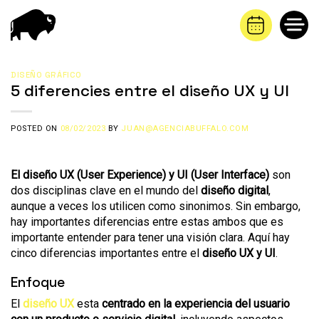
Saltar
al
contenido
DISEÑO GRÁFICO
5 diferencies entre el diseño UX y UI
POSTED ON
08/02/2023
BY
JUAN@AGENCIABUFFALO.COM
El diseño UX (User Experience) y UI (User Interface)
son
dos disciplinas clave en el mundo del
diseño digital
,
aunque a veces los utilicen como sinonimos. Sin embargo,
hay importantes diferencias entre estas ambos que es
importante entender para tener una visión clara. Aquí hay
cinco diferencias importantes entre el
diseño UX y UI
.
Enfoque
El
diseño UX
esta
centrado en la experiencia del usuario