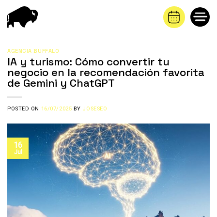
Saltar
al
contenido
AGENCIA BUFFALO
IA y turismo: Cómo convertir tu
negocio en la recomendación favorita
de Gemini y ChatGPT
POSTED ON
16/07/2025
BY
JOSESEO
16
Jul