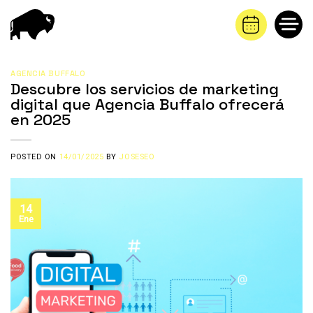
Saltar
al
contenido
AGENCIA BUFFALO
Descubre los servicios de marketing
digital que Agencia Buffalo ofrecerá
en 2025
POSTED ON
14/01/2025
BY
JOSESEO
14
Ene