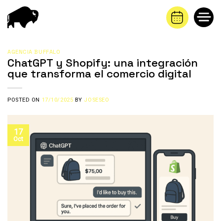
Saltar
al
contenido
AGENCIA BUFFALO
ChatGPT y Shopify: una integración
que transforma el comercio digital
POSTED ON
17/10/2025
BY
JOSESEO
17
Oct