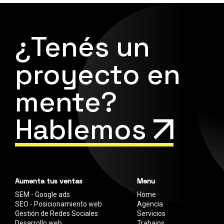
¿Tenés un
proyecto en
mente?
Hablemos
Aumenta tus ventas
Menu
SEM - Google ads
Home
SEO - Posicionamiento web
Agencia
Gestión de Redes Sociales
Servicios
Desarrollo web
Trabajos